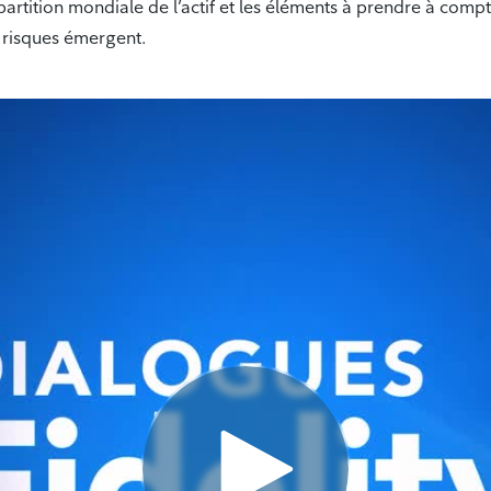
épartition mondiale de l’actif et les éléments à prendre à compt
 risques émergent.