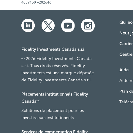
4059150-v202646
Qui n
Nous j
Carrièr
Fidelity Investments Canada s.r.i.
Centre
© 2026 Fidelity Investments Canada
s.r.i. Tous droits réservés. Fidelity
Aide
Investments est une marque déposée
de Fidelity Investments Canada s.r.i.
Aide re
Plan du
Placements institutionnels Fidelity
Canada
Téléch
MC
Solutions de placement pour les
investisseurs institutionnels
Services de compensation Fidelity