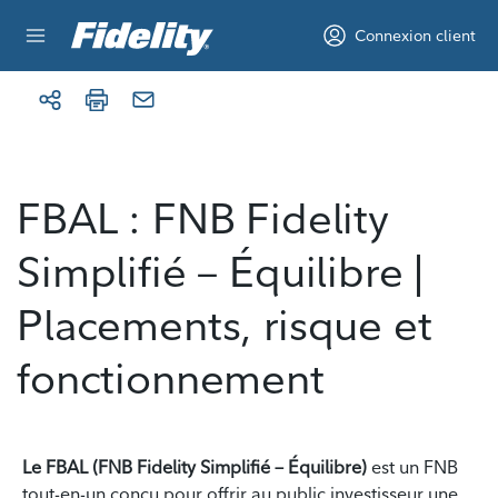
Aller au contenu
Connexion client
FBAL : FNB Fidelity
Simplifié – Équilibre |
Placements, risque et
fonctionnement
Le FBAL (FNB Fidelity Simplifié – Équilibre)
est un FNB
tout-en-un conçu pour offrir au public investisseur une