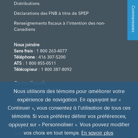
Distributions
Commentaires
Déclarations des FNB à titre de SPEP
Renseignements fiscaux à l’intention des non-
Canadiens
Nous joindre
Sans frais
: 1 800 263-4077
Téléphone
: 416 307-5200
ATS
: 1 800 855-0511
Télécopieur
: 1 800 387-8092
Centre d’appels
Le centre d’appels est
Nous utilisons des témoins pour améliorer votre
ouvert du lundi au
expérience de navigation. En appuyant sur «
vendredi, de 8 h à 20 h (HE)
Continuer », vous consentez à l’utilisation de tous ces
Adresse
témoins. Si vous préférez définir vos préférences,
Fidelity Investments Canada
appuyez sur « Personnaliser ». Vous pouvez modifier
483 Bay Street
vos choix en tout temps.
En savoir plus
.
Suite 300