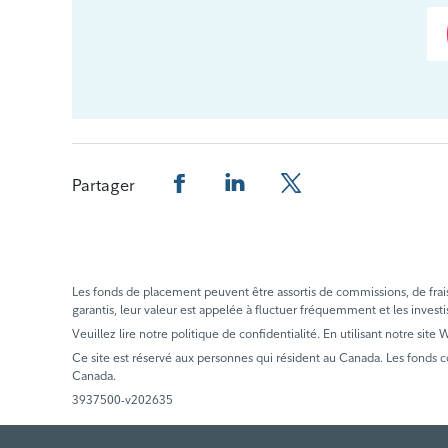
Partager
Partager cette page sur Facebook.
Partager cette page sur Linked
Partager cette page sur
Les fonds de placement peuvent être assortis de commissions, de frais e
garantis, leur valeur est appelée à fluctuer fréquemment et les investi
Veuillez lire notre politique de confidentialité. En utilisant notre site
Ce site est réservé aux personnes qui résident au Canada. Les fonds 
Canada.
3937500-v202635