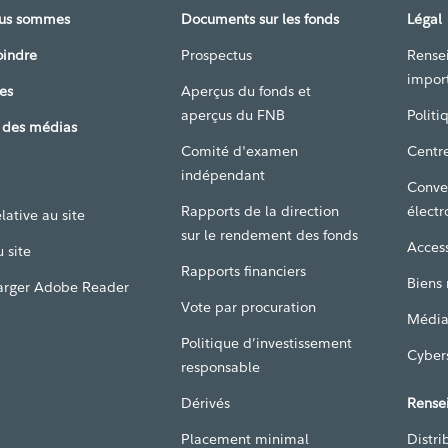
ous sommes
Documents sur les fonds
Légal
oindre
Prospectus
Rense
impor
es
Aperçus du fonds et
aperçus du FNB
Politi
 des médias
Comité d'examen
Centre
indépendant
Conve
Rapports de la direction
électr
lative au site
sur le rendement des fonds
Access
 site
Rapports financiers
Biens
arger Adobe Reader
Vote par procuration
Média
Politique d’investissement
Cyber
responsable
Dérivés
Rense
Placement minimal
Distri