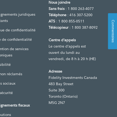
Nous joindre
Sans frais
: 1 800 263-4077
ignements juridiques
Téléphone
: 416 307-5200
tants
ATS
: 1 800 855-0511
Commentaires
Télécopieur
: 1 800 387-8092
que de confidentialité
 de confidentialité
Centre d’appels
Le centre d’appels est
ntion de services
ouvert du lundi au
oniques
vendredi, de 8 h à 20 h (HE)
ibilité
Adresse
 non réclamés
Fidelity Investments Canada
s sociaux
483 Bay Street
Suite 300
sécurité
Toronto (Ontario)
M5G 2N7
ignements fiscaux
butions