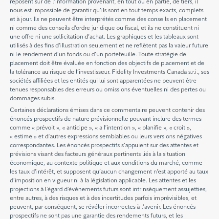
reposent sur de l’information provenant, en tout ou en partie, de tiers, il
nous est impossible de garantir qu’ils sont en tout temps exacts, complets
et à jour. Ils ne peuvent être interprétés comme des conseils en placement
ni comme des conseils d’ordre juridique ou fiscal, et ils ne constituent ni
une offre ni une sollicitation d’achat. Les graphiques et les tableaux sont
utilisés à des fins d’illustration seulement et ne reflètent pas la valeur future
ni le rendement d’un fonds ou d’un portefeuille. Toute stratégie de
placement doit être évaluée en fonction des objectifs de placement et de
la tolérance au risque de l’investisseur. Fidelity Investments Canada s.r.i., ses
sociétés affiliées et les entités qui lui sont apparentées ne peuvent être
tenues responsables des erreurs ou omissions éventuelles ni des pertes ou
dommages subis.
Certaines déclarations émises dans ce commentaire peuvent contenir des
énoncés prospectifs de nature prévisionnelle pouvant inclure des termes
comme « prévoit », « anticipe », « a l’intention », « planifie », « croit »,
« estime » et d’autres expressions semblables ou leurs versions négatives
correspondantes. Les énoncés prospectifs s’appuient sur des attentes et
prévisions visant des facteurs généraux pertinents liés à la situation
économique, au contexte politique et aux conditions du marché, comme
les taux d’intérêt, et supposent qu’aucun changement n’est apporté au taux
d’imposition en vigueur ni à la législation applicable. Les attentes et les
projections à l’égard d’événements futurs sont intrinsèquement assujetties,
entre autres, à des risques et à des incertitudes parfois imprévisibles, et
peuvent, par conséquent, se révéler incorrectes à l’avenir. Les énoncés
prospectifs ne sont pas une garantie des rendements futurs, et les