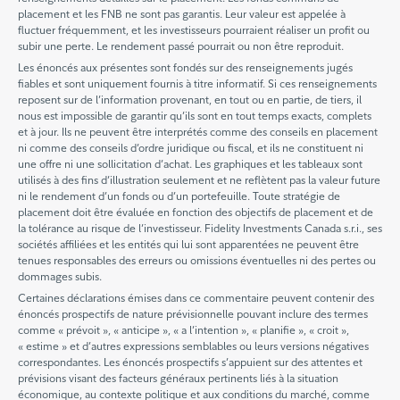
placement et les FNB ne sont pas garantis. Leur valeur est appelée à
fluctuer fréquemment, et les investisseurs pourraient réaliser un profit ou
subir une perte. Le rendement passé pourrait ou non être reproduit.
Les énoncés aux présentes sont fondés sur des renseignements jugés
fiables et sont uniquement fournis à titre informatif. Si ces renseignements
reposent sur de l’information provenant, en tout ou en partie, de tiers, il
nous est impossible de garantir qu’ils sont en tout temps exacts, complets
et à jour. Ils ne peuvent être interprétés comme des conseils en placement
ni comme des conseils d’ordre juridique ou fiscal, et ils ne constituent ni
une offre ni une sollicitation d’achat. Les graphiques et les tableaux sont
utilisés à des fins d’illustration seulement et ne reflètent pas la valeur future
ni le rendement d’un fonds ou d’un portefeuille. Toute stratégie de
placement doit être évaluée en fonction des objectifs de placement et de
la tolérance au risque de l’investisseur. Fidelity Investments Canada s.r.i., ses
sociétés affiliées et les entités qui lui sont apparentées ne peuvent être
tenues responsables des erreurs ou omissions éventuelles ni des pertes ou
dommages subis.
Certaines déclarations émises dans ce commentaire peuvent contenir des
énoncés prospectifs de nature prévisionnelle pouvant inclure des termes
comme « prévoit », « anticipe », « a l’intention », « planifie », « croit »,
« estime » et d’autres expressions semblables ou leurs versions négatives
correspondantes. Les énoncés prospectifs s’appuient sur des attentes et
prévisions visant des facteurs généraux pertinents liés à la situation
économique, au contexte politique et aux conditions du marché, comme