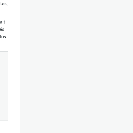
tes,
ait
sés
lus