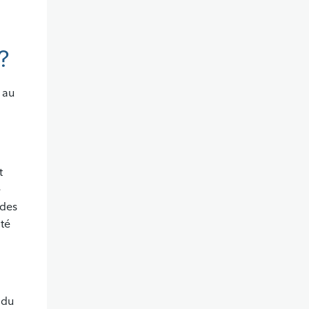
?
 au
t
e
 des
ité
a
 du