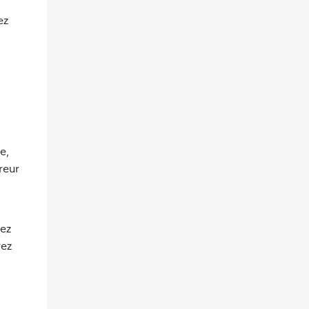
ez
e,
reur
vez
vez