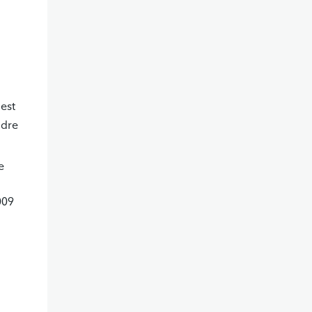
 est
adre
e
009