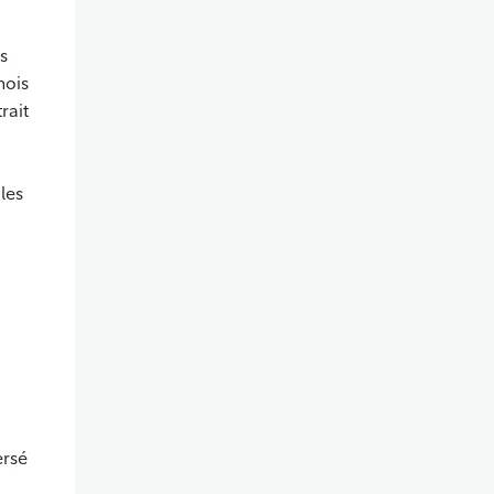
s
mois
rait
les
ersé