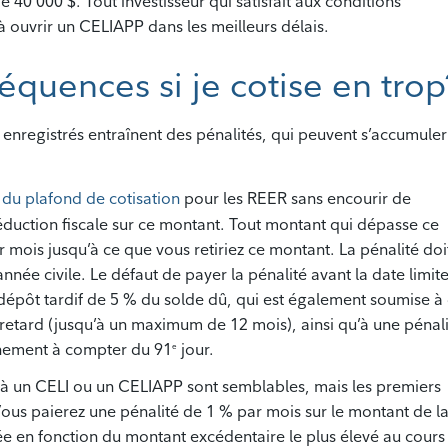
de 40 000 $. Tout investisseur qui satisfait aux conditions
 ouvrir un CELIAPP dans les meilleurs délais.
équences si je cotise en trop
 enregistrés entraînent des pénalités, qui peuvent s’accumuler
du plafond de cotisation
pour les REER sans encourir de
déduction fiscale sur ce montant. Tout montant qui dépasse ce
r mois jusqu’à ce que vous retiriez ce montant. La pénalité doi
’année civile. Le défaut de payer la pénalité avant la date limit
dépôt tardif de 5 % du solde dû, qui est également soumise à
 retard (jusqu’à un maximum de 12 mois), ainsi qu’à une pénal
ennement à compter du 91
jour.
e
es à un CELI ou un CELIAPP sont semblables, mais les premiers
Vous paierez une pénalité de 1 % par mois sur le montant de l
lée en fonction du montant excédentaire le plus élevé au cours