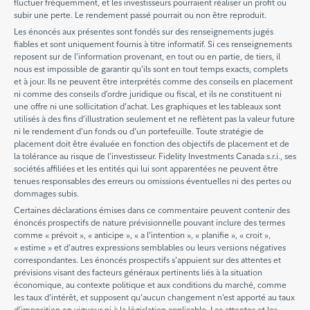
fluctuer fréquemment, et les investisseurs pourraient réaliser un profit ou
subir une perte. Le rendement passé pourrait ou non être reproduit.
Les énoncés aux présentes sont fondés sur des renseignements jugés
fiables et sont uniquement fournis à titre informatif. Si ces renseignements
reposent sur de l’information provenant, en tout ou en partie, de tiers, il
nous est impossible de garantir qu’ils sont en tout temps exacts, complets
et à jour. Ils ne peuvent être interprétés comme des conseils en placement
ni comme des conseils d’ordre juridique ou fiscal, et ils ne constituent ni
une offre ni une sollicitation d’achat. Les graphiques et les tableaux sont
utilisés à des fins d’illustration seulement et ne reflètent pas la valeur future
ni le rendement d’un fonds ou d’un portefeuille. Toute stratégie de
placement doit être évaluée en fonction des objectifs de placement et de
la tolérance au risque de l’investisseur. Fidelity Investments Canada s.r.i., ses
sociétés affiliées et les entités qui lui sont apparentées ne peuvent être
tenues responsables des erreurs ou omissions éventuelles ni des pertes ou
dommages subis.
Certaines déclarations émises dans ce commentaire peuvent contenir des
énoncés prospectifs de nature prévisionnelle pouvant inclure des termes
comme « prévoit », « anticipe », « a l’intention », « planifie », « croit »,
« estime » et d’autres expressions semblables ou leurs versions négatives
correspondantes. Les énoncés prospectifs s’appuient sur des attentes et
prévisions visant des facteurs généraux pertinents liés à la situation
économique, au contexte politique et aux conditions du marché, comme
les taux d’intérêt, et supposent qu’aucun changement n’est apporté au taux
d’imposition en vigueur ni à la législation applicable. Les attentes et les