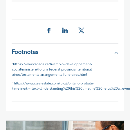
Partager cette page sur Facebook.
Partager cette page sur Linkedin
Partager cette page sur 
Footnotes
https://www.canada.ca/fr/emploi-developpement-
1
social/ministere/forum-federal-provincial-territorial-
aines/testaments-arrangements-funeraires.html
https://www.clearestate.com/blog/ontario-probate-
2
timeline#:~:text=Understanding%20this%20timeline%20helps%20all,e