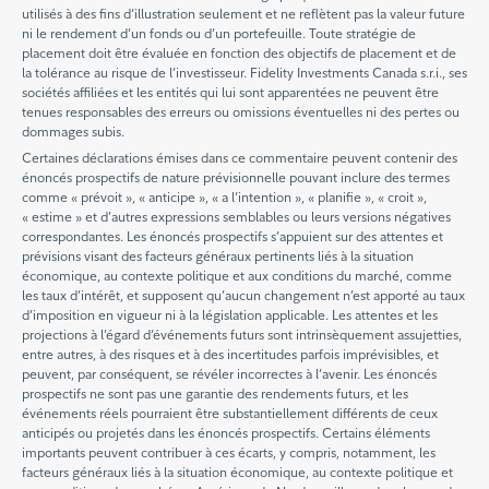
utilisés à des fins d’illustration seulement et ne reflètent pas la valeur future
ni le rendement d’un fonds ou d’un portefeuille. Toute stratégie de
placement doit être évaluée en fonction des objectifs de placement et de
la tolérance au risque de l’investisseur. Fidelity Investments Canada s.r.i., ses
sociétés affiliées et les entités qui lui sont apparentées ne peuvent être
tenues responsables des erreurs ou omissions éventuelles ni des pertes ou
dommages subis.
Certaines déclarations émises dans ce commentaire peuvent contenir des
énoncés prospectifs de nature prévisionnelle pouvant inclure des termes
comme « prévoit », « anticipe », « a l’intention », « planifie », « croit »,
« estime » et d’autres expressions semblables ou leurs versions négatives
correspondantes. Les énoncés prospectifs s’appuient sur des attentes et
prévisions visant des facteurs généraux pertinents liés à la situation
économique, au contexte politique et aux conditions du marché, comme
les taux d’intérêt, et supposent qu’aucun changement n’est apporté au taux
d’imposition en vigueur ni à la législation applicable. Les attentes et les
projections à l’égard d’événements futurs sont intrinsèquement assujetties,
entre autres, à des risques et à des incertitudes parfois imprévisibles, et
peuvent, par conséquent, se révéler incorrectes à l’avenir. Les énoncés
prospectifs ne sont pas une garantie des rendements futurs, et les
événements réels pourraient être substantiellement différents de ceux
anticipés ou projetés dans les énoncés prospectifs. Certains éléments
importants peuvent contribuer à ces écarts, y compris, notamment, les
facteurs généraux liés à la situation économique, au contexte politique et