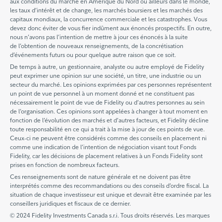
aux conditions du marché en Amérique du Nord ou ailleurs dans le monde,
les taux d’intérêt et de change, les marchés boursiers et les marchés des
capitaux mondiaux, la concurrence commerciale et les catastrophes. Vous
devez donc éviter de vous fier indûment aux énoncés prospectifs. En outre,
nous n’avons pas l’intention de mettre à jour ces énoncés à la suite
de l’obtention de nouveaux renseignements, de la concrétisation
d’événements futurs ou pour quelque autre raison que ce soit.
De temps à autre, un gestionnaire, analyste ou autre employé de Fidelity
peut exprimer une opinion sur une société, un titre, une industrie ou un
secteur du marché. Les opinions exprimées par ces personnes représentent
un point de vue personnel à un moment donné et ne constituent pas
nécessairement le point de vue de Fidelity ou d’autres personnes au sein
de l’organisation. Ces opinions sont appelées à changer à tout moment en
fonction de l’évolution des marchés et d’autres facteurs, et Fidelity décline
toute responsabilité en ce qui a trait à la mise à jour de ces points de vue.
Ceux-ci ne peuvent être considérés comme des conseils en placement ni
comme une indication de l’intention de négociation visant tout Fonds
Fidelity, car les décisions de placement relatives à un Fonds Fidelity sont
prises en fonction de nombreux facteurs.
Ces renseignements sont de nature générale et ne doivent pas être
interprétés comme des recommandations ou des conseils d’ordre fiscal. La
situation de chaque investisseur est unique et devrait être examinée par les
conseillers juridiques et fiscaux de ce dernier.
© 2024 Fidelity Investments Canada s.r.i. Tous droits réservés. Les marques