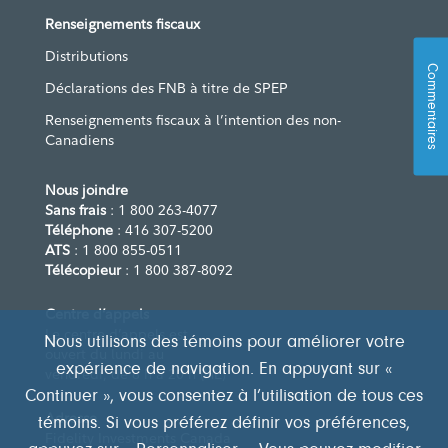
Renseignements fiscaux
Distributions
Commentaires
Déclarations des FNB à titre de SPEP
Renseignements fiscaux à l’intention des non-
Canadiens
Nous joindre
Sans frais
: 1 800 263-4077
Téléphone
: 416 307-5200
ATS
: 1 800 855-0511
Télécopieur
: 1 800 387-8092
Centre d’appels
Le centre d’appels est
Nous utilisons des témoins pour améliorer votre
ouvert du lundi au
expérience de navigation. En appuyant sur «
vendredi, de 8 h à 20 h (HE)
Continuer », vous consentez à l’utilisation de tous ces
Adresse
témoins. Si vous préférez définir vos préférences,
Fidelity Investments Canada