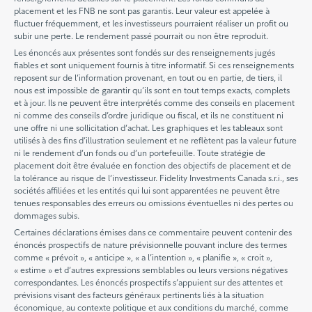
placement et les FNB ne sont pas garantis. Leur valeur est appelée à
fluctuer fréquemment, et les investisseurs pourraient réaliser un profit ou
subir une perte. Le rendement passé pourrait ou non être reproduit.
Les énoncés aux présentes sont fondés sur des renseignements jugés
fiables et sont uniquement fournis à titre informatif. Si ces renseignements
reposent sur de l’information provenant, en tout ou en partie, de tiers, il
nous est impossible de garantir qu’ils sont en tout temps exacts, complets
et à jour. Ils ne peuvent être interprétés comme des conseils en placement
ni comme des conseils d’ordre juridique ou fiscal, et ils ne constituent ni
une offre ni une sollicitation d’achat. Les graphiques et les tableaux sont
utilisés à des fins d’illustration seulement et ne reflètent pas la valeur future
ni le rendement d’un fonds ou d’un portefeuille. Toute stratégie de
placement doit être évaluée en fonction des objectifs de placement et de
la tolérance au risque de l’investisseur. Fidelity Investments Canada s.r.i., ses
sociétés affiliées et les entités qui lui sont apparentées ne peuvent être
tenues responsables des erreurs ou omissions éventuelles ni des pertes ou
dommages subis.
Certaines déclarations émises dans ce commentaire peuvent contenir des
énoncés prospectifs de nature prévisionnelle pouvant inclure des termes
comme « prévoit », « anticipe », « a l’intention », « planifie », « croit »,
« estime » et d’autres expressions semblables ou leurs versions négatives
correspondantes. Les énoncés prospectifs s’appuient sur des attentes et
prévisions visant des facteurs généraux pertinents liés à la situation
économique, au contexte politique et aux conditions du marché, comme