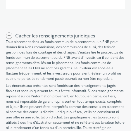
Partager cette page sur Facebook.
Partager cette page sur Linkedin
Partager cette page sur 
Cacher les renseignements juridiques
Tout placement dans un fonds commun de placement ou un FNB peut
donner lieu à des commissions, des commissions de suivi, des frais de
gestion, des frais de courtage et des charges. Veuillez lire le prospectus du
fonds commun de placement ou du FNB avant d’investir, car il contient des
renseignements détaillés sur le placement. Les fonds communs de
placement et les FNB ne sont pas garantis. Leur valeur est appelée à
fluctuer fréquemment, et les investisseurs pourraient réaliser un profit ou
subir une perte. Le rendement passé pourrait ou non être reproduit.
Les énoncés aux présentes sont fondés sur des renseignements jugés
fiables et sont uniquement fournis à titre informatif. Si ces renseignements
reposent sur de l’information provenant, en tout ou en partie, de tiers, il
nous est impossible de garantir qu’ils sont en tout temps exacts, complets
et à jour. Ils ne peuvent être interprétés comme des conseils en placement
ni comme des conseils d’ordre juridique ou fiscal, et ils ne constituent ni
une offre ni une sollicitation d’achat. Les graphiques et les tableaux sont
utilisés à des fins d’illustration seulement et ne reflètent pas la valeur future
ni le rendement d’un fonds ou d’un portefeuille. Toute stratégie de