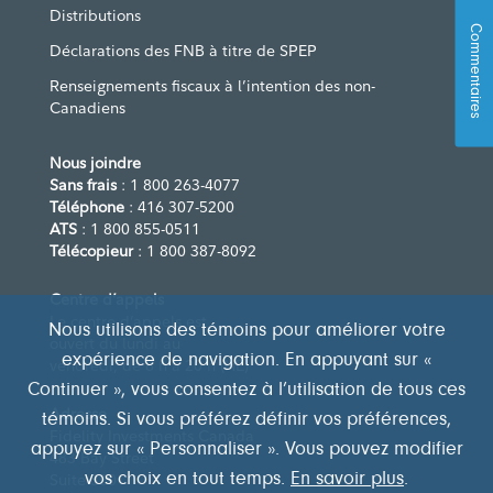
Distributions
Commentaires
Déclarations des FNB à titre de SPEP
Renseignements fiscaux à l’intention des non-
Canadiens
Nous joindre
Sans frais
: 1 800 263-4077
Téléphone
: 416 307-5200
ATS
: 1 800 855-0511
Télécopieur
: 1 800 387-8092
Centre d’appels
Le centre d’appels est
Nous utilisons des témoins pour améliorer votre
ouvert du lundi au
expérience de navigation. En appuyant sur «
vendredi, de 8 h à 20 h (HE)
Continuer », vous consentez à l’utilisation de tous ces
Adresse
témoins. Si vous préférez définir vos préférences,
Fidelity Investments Canada
appuyez sur « Personnaliser ». Vous pouvez modifier
483 Bay Street
vos choix en tout temps.
En savoir plus
.
Suite 300