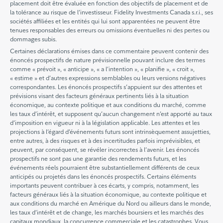
placement doit être évaluée en fonction des objectifs de placement et de
la tolérance au risque de l’investisseur. Fidelity Investments Canada s.r.i., ses
sociétés affiliées et les entités qui lui sont apparentées ne peuvent être
tenues responsables des erreurs ou omissions éventuelles ni des pertes ou
dommages subis.
Certaines déclarations émises dans ce commentaire peuvent contenir des
énoncés prospectifs de nature prévisionnelle pouvant inclure des termes
comme « prévoit », « anticipe », « a l’intention », « planifie », « croit »,
« estime » et d’autres expressions semblables ou leurs versions négatives
correspondantes. Les énoncés prospectifs s’appuient sur des attentes et
prévisions visant des facteurs généraux pertinents liés à la situation
économique, au contexte politique et aux conditions du marché, comme
les taux d’intérêt, et supposent qu’aucun changement n’est apporté au taux
d’imposition en vigueur ni à la législation applicable. Les attentes et les
projections à l’égard d’événements futurs sont intrinsèquement assujetties,
entre autres, à des risques et à des incertitudes parfois imprévisibles, et
peuvent, par conséquent, se révéler incorrectes à l’avenir. Les énoncés
prospectifs ne sont pas une garantie des rendements futurs, et les
événements réels pourraient être substantiellement différents de ceux
anticipés ou projetés dans les énoncés prospectifs. Certains éléments
importants peuvent contribuer à ces écarts, y compris, notamment, les
facteurs généraux liés à la situation économique, au contexte politique et
aux conditions du marché en Amérique du Nord ou ailleurs dans le monde,
les taux d’intérêt et de change, les marchés boursiers et les marchés des
capitaux mondiaux, la concurrence commerciale et les catastrophes. Vous