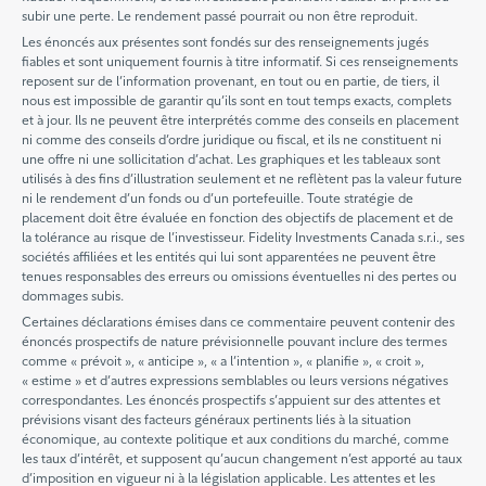
subir une perte. Le rendement passé pourrait ou non être reproduit.
Les énoncés aux présentes sont fondés sur des renseignements jugés
fiables et sont uniquement fournis à titre informatif. Si ces renseignements
reposent sur de l’information provenant, en tout ou en partie, de tiers, il
nous est impossible de garantir qu’ils sont en tout temps exacts, complets
et à jour. Ils ne peuvent être interprétés comme des conseils en placement
ni comme des conseils d’ordre juridique ou fiscal, et ils ne constituent ni
une offre ni une sollicitation d’achat. Les graphiques et les tableaux sont
utilisés à des fins d’illustration seulement et ne reflètent pas la valeur future
ni le rendement d’un fonds ou d’un portefeuille. Toute stratégie de
placement doit être évaluée en fonction des objectifs de placement et de
la tolérance au risque de l’investisseur. Fidelity Investments Canada s.r.i., ses
sociétés affiliées et les entités qui lui sont apparentées ne peuvent être
tenues responsables des erreurs ou omissions éventuelles ni des pertes ou
dommages subis.
Certaines déclarations émises dans ce commentaire peuvent contenir des
énoncés prospectifs de nature prévisionnelle pouvant inclure des termes
comme « prévoit », « anticipe », « a l’intention », « planifie », « croit »,
« estime » et d’autres expressions semblables ou leurs versions négatives
correspondantes. Les énoncés prospectifs s’appuient sur des attentes et
prévisions visant des facteurs généraux pertinents liés à la situation
économique, au contexte politique et aux conditions du marché, comme
les taux d’intérêt, et supposent qu’aucun changement n’est apporté au taux
d’imposition en vigueur ni à la législation applicable. Les attentes et les