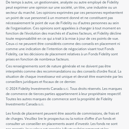
De temps à autre, un gestionnaire, analyste ou autre employé de Fidelity
peut exprimer une opinion sur une société, un titre, une industrie ou un
secteur du marché. Les opinions exprimées par ces personnes représentent
un point de vue personnel à un moment donné et ne constituent pas
nécessairement le point de vue de Fidelity ou d’autres personnes au sein
de l’organisation. Ces opinions sont appelées à changer à tout moment en
fonction de l’évolution des marchés et d’autres facteurs, et Fidelity décline
toute responsabilité en ce qui a trait à la mise à jour de ces points de vue.
Ceux-ci ne peuvent être considérés comme des conseils en placement ni
comme une indication de l’intention de négociation visant tout Fonds
Fidelity, car les décisions de placement relatives à un Fonds Fidelity sont
prises en fonction de nombreux facteurs.
Ces renseignements sont de nature générale et ne doivent pas être
interprétés comme des recommandations ou des conseils d’ordre fiscal. La
situation de chaque investisseur est unique et devrait être examinée par les
conseillers juridiques et fiscaux de ce dernier.
© 2024 Fidelity Investments Canada s.r.i. Tous droits réservés. Les marques
de commerce de tierces parties appartiennent à leur propriétaire respectif.
Toutes les autres marques de commerce sont la propriété de Fidelity
Investments Canada s.r.i.
Les fonds de placement peuvent être assortis de commissions, de frais et
de charges. Veuillez lire le prospectus ou la notice d’offre d’un fonds et
consulter un conseiller en placements avant d’investir. Les fonds ne sont
pas garantis, leur valeur est appelée à fluctuer fréquemment et les