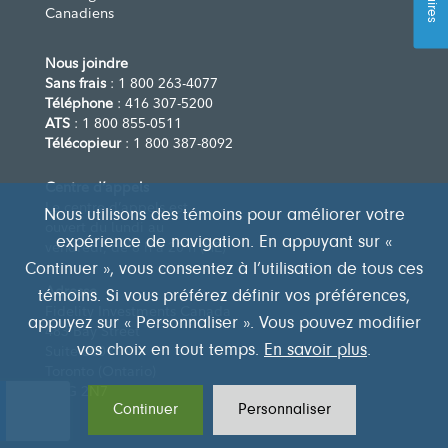
Canadiens
Nous joindre
Sans frais
: 1 800 263-4077
Téléphone
: 416 307-5200
ATS
: 1 800 855-0511
Télécopieur
: 1 800 387-8092
Centre d’appels
Le centre d’appels est
Nous utilisons des témoins pour améliorer votre
ouvert du lundi au
expérience de navigation. En appuyant sur «
vendredi, de 8 h à 20 h (HE)
Continuer », vous consentez à l’utilisation de tous ces
Adresse
témoins. Si vous préférez définir vos préférences,
Fidelity Investments Canada
appuyez sur « Personnaliser ». Vous pouvez modifier
483 Bay Street
Suite 300
vos choix en tout temps.
En savoir plus
.
Toronto (Ontario)
M5G 2N7
Continuer
Personnaliser