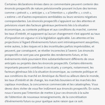
Certaines déclarations émises dans ce commentaire peuvent contenir des
énoncés prospectifs de nature prévisionnelle pouvant inclure des termes
comme « prévoit », « anticipe », « a l’intention », « planifie », « croit »,
« estime » et d’autres expressions semblables ou leurs versions négatives
correspondantes. Les énoncés prospectifs s’appuient sur des attentes et
prévisions visant des facteurs généraux pertinents liés à la situation
économique, au contexte politique et aux conditions du marché, comme
les taux d’intérêt, et supposent qu’aucun changement n’est apporté au taux
d’imposition en vigueur ni à la législation applicable. Les attentes et les
projections à l’égard d’événements futurs sont intrinsèquement assujetties,
entre autres, à des risques et à des incertitudes parfois imprévisibles, et
peuvent, par conséquent, se révéler incorrectes à l’avenir. Les énoncés
prospectifs ne sont pas une garantie des rendements futurs, et les
événements réels pourraient être substantiellement différents de ceux
anticipés ou projetés dans les énoncés prospectifs. Certains éléments
importants peuvent contribuer à ces écarts, y compris, notamment, les
facteurs généraux liés à la situation économique, au contexte politique et
aux conditions du marché en Amérique du Nord ou ailleurs dans le monde,
les taux d’intérêt et de change, les marchés boursiers et les marchés des
capitaux mondiaux, la concurrence commerciale et les catastrophes. Vous
devez donc éviter de vous fier indûment aux énoncés prospectifs. En outre,
nous n’avons pas l’intention de mettre à jour ces énoncés à la suite
de l’obtention de nouveaux renseignements, de la concrétisation
d’événements futurs ou pour quelque autre raison que ce soit.