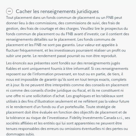
Cacher les renseignements juridiques
Tout placement dans un fonds commun de placement ou un FNB peut
donner lieu à des commissions, des commissions de suivi, des frais de
gestion, des frais de courtage et des charges. Veuillez lire le prospectus du
fonds commun de placement ou du FNB avant d’investir, car il contient des
renseignements détaillés sur le placement. Les fonds communs de
placement et les FNB ne sont pas garantis. Leur valeur est appelée à
fluctuer fréquemment, et les investisseurs pourraient réaliser un profit ou
subir une perte. Le rendement passé pourrait ou non être reproduit.
Les énoncés aux présentes sont fondés sur des renseignements jugés
fiables et sont uniquement fournis à titre informatif. Si ces renseignements
reposent sur de l’information provenant, en tout ou en partie, de tiers, il
nous est impossible de garantir qu’ils sont en tout temps exacts, complets
et à jour. Ils ne peuvent être interprétés comme des conseils en placement
ni comme des conseils d’ordre juridique ou fiscal, et ils ne constituent ni
une offre ni une sollicitation d’achat. Les graphiques et les tableaux sont
utilisés à des fins d’illustration seulement et ne reflètent pas la valeur future
ni le rendement d’un fonds ou d’un portefeuille. Toute stratégie de
placement doit être évaluée en fonction des objectifs de placement et de
la tolérance au risque de l’investisseur. Fidelity Investments Canada s.r.i., ses
sociétés affiliées et les entités qui lui sont apparentées ne peuvent être
tenues responsables des erreurs ou omissions éventuelles ni des pertes ou
dommages subis.