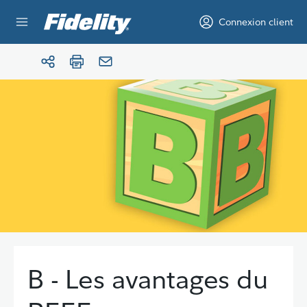
Aller au contenu
Connexion client
B - Les avantages du