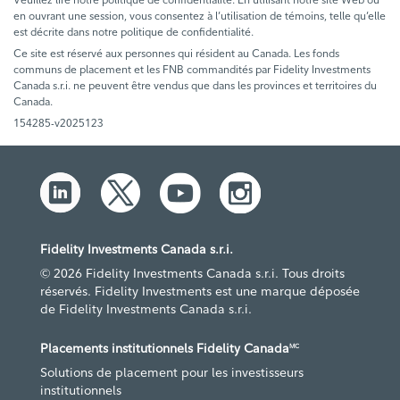
en ouvrant une session, vous consentez à l’utilisation de témoins, telle qu’elle
est décrite dans notre politique de confidentialité.
Ce site est réservé aux personnes qui résident au Canada. Les fonds
communs de placement et les FNB commandités par Fidelity Investments
Canada s.r.i. ne peuvent être vendus que dans les provinces et territoires du
Canada.
154285-v2025123
Fidelity Investments Canada s.r.i.
© 2026 Fidelity Investments Canada s.r.i. Tous droits
réservés. Fidelity Investments est une marque déposée
de Fidelity Investments Canada s.r.i.
Placements institutionnels Fidelity Canada
MC
Solutions de placement pour les investisseurs
institutionnels